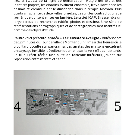
l’Est et l’Ouest de la ligne de démarcation. Malgré des lois et des
identités propres, les citadins évoluent ensemble, travaillant dans les
casinos et communiant le dimanche dans le temple Mormon. Plus
que la singularité de deux villes jumelles, ce sont les contradictions de
l’Amérique qui sont mises en lumière. Le projet ICARUS rassemble un
large corpus de recherches (vidéo, photos et dessins). Une série de
représentations cartographiques et de photographies sont montrés ici
comme des objets d’étude.
L’autre volet présente la vidéo »
Le Belvedere Aveugle
» vidéo sonore
de 12 minutes du Tour de ville de Monflanquin filmé à des heures où le
brouillard occulte son panorama. Les arrêtes des maisons encadrent
un paysage invisible, dévoilé uniquement par la voix off des habitants.
Le fil du récit révèle une suite de tableaux intérieurs, jouant sur
l’opposition entre montré et caché.