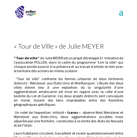
« Tour de Ville » de Julie MEYER
“Tour de ville”
de Julie MEYER est un projet développé à l ‘initiative de
l’association POLLEN, dans le cadre du programme “Lire la ville” qui
chaque année associe à la présence et au travail d’artiste en lien avec
le territoire des actions en milieu scolaire.
“Tour de ville” confronte les formes urbaines de deux territoires
distincts : Wendover aux Etats-Unis et Monflanquin. L’étude des deux
villes donne lieu à une exposition où la singularité d’une
agglomération américaine est mise en regard avec la celle d’une
bastide du Lot-et-Garonne. Ces deux projets distincts sont convoqués
en miroir, tissant des liens improbables entre des frontières
géographiques spécifiques.
Un volet de l’exposition intitulé «
Icarus
» observe West Wendover et
Wendover aux Etats-Unis, deux agglomérations accolées mais
séparées par une frontière, construites à la limite des états du Nevada
et de l’Utah.
Leurs habitants circulent, travaillent et vivent quotidiennement entre