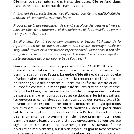
Elle interroge des natures, des traits, des poses. Elle se fond dans
d’autres réalités pour mieux observer la sienne…
(…) Au gré de contacts fortuits, ces diptyques racontent la multiplicité des
individus et cherchent la place de chacun.
Proposer, au fil des rencontres, de prendre la place des gens et d’inverser
ainsi les rôles de photographe et de photographié. Les considérer comme
“les gens” et être “moi”.
Se dire ainsi l’un à l’autre son existence, à travers l’échange de la
représentation de soi, taquiner alors le narcissisme, interroger l’idée de
singularité, invoquer la scission de la personnalité. Jouer chacun son rôle
insignifiant, vivre ensemble une poignée de temps et se séparer en gardant
juste une image de soi qui pourrait être l’autre (…)
Dans ses portraits dessinés, photographiés, ROCANOSSE cherche
d’abord à mobiliser son regard vers l’extérieur, à entrer en
communication avec l’autre. La quête d’identité et de savoir qu’elle
développe ainsi, emprunte les voies de la rencontre, de l’invitation et
de l’échange. Le déplacement qui perturbe le rôle de l’artiste et celui
du modèle constitue le mode privilégié de l’exploration de soi-même.
Ce qu’il faut faire, c’est se rendre disponible, provoquer des situations
de partage, entrer en contact avec les certitudes et les interrogations,
les ouvertures et les blocages des regards et des paroles sollicités,
devenir l’autre. Les portraits ne sont plus uniquement des propositions
visuelles des « volontaires de divers horizons » venus poser dans
l’atelier ou acceptant de laisser leur place à l’artiste. Ils sont à la fois
des moments de proximité et de décentrement qui nous
communiquent leurs vibrations et nous enveloppent de leur secrète
signification. On assiste curieusement, dans ces travaux, à une
diversité de mouvements, aussi bien physiques [par la forte présence
des visages convoqués, la multiplication des personnages et