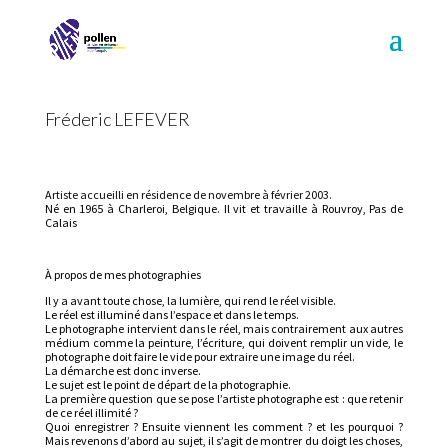
Fréderic LEFEVER
Artiste accueilli en résidence de novembre à février 2003.
Né en 1965 à Charleroi, Belgique. Il vit et travaille à Rouvroy, Pas de
Calais
À
propos de mes photographies
Il y a avant toute chose, la lumière, qui rend le réel visible.
Le réel est illuminé dans l’espace et dans le temps.
Le photographe intervient dans le réel, mais contrairement aux autres
médium comme la peinture, l’écriture, qui doivent remplir un vide, le
photographe doit faire le vide pour extraire une image du réel.
La démarche est donc inverse.
Le sujet est le point de départ de la photographie.
La première question que se pose l’artiste photographe est : que retenir
de ce réel illimité ?
Quoi enregistrer ? Ensuite viennent les comment ? et les pourquoi ?
Mais revenons d’abord au sujet, il s’agit de montrer du doigt les choses,