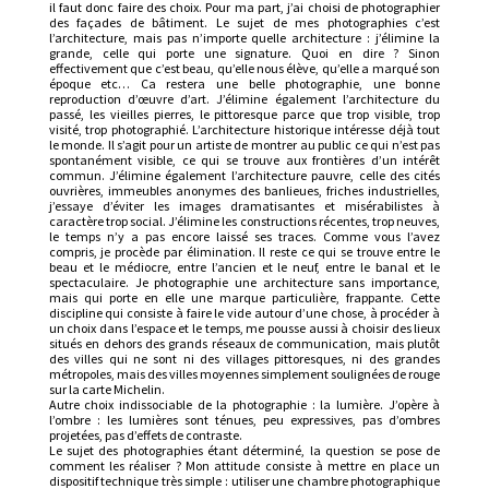
il faut donc faire des choix. Pour ma part, j’ai choisi de photographier
des façades de bâtiment. Le sujet de mes photographies c’est
l’architecture, mais pas n’importe quelle architecture : j’élimine la
grande, celle qui porte une signature. Quoi en dire ? Sinon
effectivement que c’est beau, qu’elle nous élève, qu’elle a marqué son
époque etc… Ca restera une belle photographie, une bonne
reproduction d’œuvre d’art. J’élimine également l’architecture du
passé, les vieilles pierres, le pittoresque parce que trop visible, trop
visité, trop photographié. L’architecture historique intéresse déjà tout
le monde. Il s’agit pour un artiste de montrer au public ce qui n’est pas
spontanément visible, ce qui se trouve aux frontières d’un intérêt
commun. J’élimine également l’architecture pauvre, celle des cités
ouvrières, immeubles anonymes des banlieues, friches industrielles,
j’essaye d’éviter les images dramatisantes et misérabilistes à
caractère trop social. J’élimine les constructions récentes, trop neuves,
le temps n’y a pas encore laissé ses traces. Comme vous l’avez
compris, je procède par élimination. Il reste ce qui se trouve entre le
beau et le médiocre, entre l’ancien et le neuf, entre le banal et le
spectaculaire. Je photographie une architecture sans importance,
mais qui porte en elle une marque particulière, frappante. Cette
discipline qui consiste à faire le vide autour d’une chose, à procéder à
un choix dans l’espace et le temps, me pousse aussi à choisir des lieux
situés en dehors des grands réseaux de communication, mais plutôt
des villes qui ne sont ni des villages pittoresques, ni des grandes
métropoles, mais des villes moyennes simplement soulignées de rouge
sur la carte Michelin.
Autre choix indissociable de la photographie : la lumière. J’opère à
l’ombre : les lumières sont ténues, peu expressives, pas d’ombres
projetées, pas d’effets de contraste.
Le sujet des photographies étant déterminé, la question se pose de
comment les réaliser ? Mon attitude consiste à mettre en place un
dispositif technique très simple : utiliser une chambre photographique