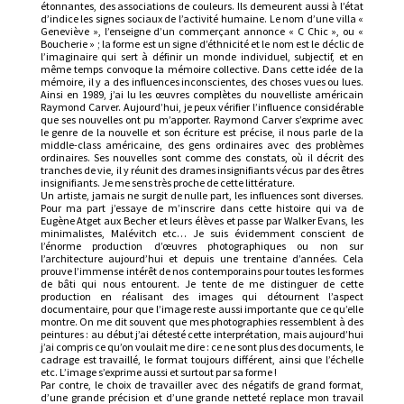
étonnantes, des associations de couleurs. Ils demeurent aussi à l’état
d’indice les signes sociaux de l’activité humaine. Le nom d’une villa «
Geneviève », l’enseigne d’un commerçant annonce « C Chic », ou «
Boucherie » ; la forme est un signe d’éthnicité et le nom est le déclic de
l’imaginaire qui sert à définir un monde individuel, subjectif, et en
même temps convoque la mémoire collective. Dans cette idée de la
mémoire, il y a des influences inconscientes, des choses vues ou lues.
Ainsi en 1989, j’ai lu les œuvres complètes du nouvelliste américain
Raymond Carver. Aujourd’hui, je peux vérifier l’influence considérable
que ses nouvelles ont pu m’apporter. Raymond Carver s’exprime avec
le genre de la nouvelle et son écriture est précise, il nous parle de la
middle-class américaine, des gens ordinaires avec des problèmes
ordinaires. Ses nouvelles sont comme des constats, où il décrit des
tranches de vie, il y réunit des drames insignifiants vécus par des êtres
insignifiants. Je me sens très proche de cette littérature.
Un artiste, jamais ne surgit de nulle part, les influences sont diverses.
Pour ma part j’essaye de m’inscrire dans cette histoire qui va de
Eugène Atget aux Becher et leurs élèves et passe par Walker Evans, les
minimalistes, Malévitch etc… Je suis évidemment conscient de
l’énorme production d’œuvres photographiques ou non sur
l’architecture aujourd’hui et depuis une trentaine d’années. Cela
prouve l’immense intérêt de nos contemporains pour toutes les formes
de bâti qui nous entourent. Je tente de me distinguer de cette
production en réalisant des images qui détournent l’aspect
documentaire, pour que l’image reste aussi importante que ce qu’elle
montre. On me dit souvent que mes photographies ressemblent à des
peintures : au début j’ai détesté cette interprétation, mais aujourd’hui
j’ai compris ce qu’on voulait me dire : ce ne sont plus des documents, le
cadrage est travaillé, le format toujours différent, ainsi que l’échelle
etc. L’image s’exprime aussi et surtout par sa forme !
Par contre, le choix de travailler avec des négatifs de grand format,
d’une grande précision et d’une grande netteté replace mon travail