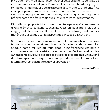
physiquement, mais aussi accompagner cette expérience sensible de
connaissances scientifiques. Dans l’atelier, les couches de signes, de
symboles, d’informations se juxtaposent à la matière. Différents îlots
émergent parallèlement et se rencontrent pour former un ensemble.
Les profils topographiques, les cartes, autant que les fragments
prélevés sont des détails mais aussi, en eux-mêmes, des paysages.
L’installation proposée ici est une ‘’‘sculpture-paysage‘’ composée de
divers éléments et plans successifs. C’est un paysage à plusieurs
étages, fait de couches. Il est pluriel et paradoxal, tant par les
matériaux utilisés que par les aspects de paysage qu’il contient.
Sont assemblées par superpositions et juxtapositions diverses
traductions formelles et sensibles de l’expérience de la marche.
Chaque partie est liée au tout, chaque hétérogénéité est perçue
comme une diversité coexistant avec les autres. Ceci est rendu visible
autant par la sculpture de l’espace que par la proposition d’une fluidité
des choses par leur changements multiples d’état dans le temps. Avec
le temps tout est plastique et devient paysage. »
Tsama do Paço