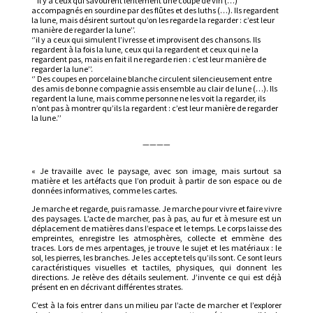
‘’ il y a ceux qui savourent lentement une coupe de vin (…)
accompagnés en sourdine par des flûtes et des luths (…). Ils regardent
la lune, mais désirent surtout qu’on les regarde la regarder : c’est leur
manière de regarder la lune’’.
‘’il y a ceux qui simulent l’ivresse et improvisent des chansons. Ils
regardent à la fois la lune, ceux qui la regardent et ceux qui ne la
regardent pas, mais en fait il ne regarde rien : c’est leur manière de
regarder la lune’’.
‘’ Des coupes en porcelaine blanche circulent silencieusement entre
des amis de bonne compagnie assis ensemble au clair de lune (…). Ils
regardent la lune, mais comme personne ne les voit la regarder, ils
n’ont pas à montrer qu’ils la regardent : c’est leur manière de regarder
la lune.’’
————
« Je travaille avec le paysage, avec son image, mais surtout sa
matière et les artéfacts que l’on produit à partir de son espace ou de
données informatives, comme les cartes.
Je marche et regarde, puis ramasse. Je marche pour vivre et faire vivre
des paysages. L’acte de marcher, pas à pas, au fur et à mesure est un
déplacement de matières dans l’espace et le temps. Le corps laisse des
empreintes, enregistre les atmosphères, collecte et emmène des
traces. Lors de mes arpentages, je trouve le sujet et les matériaux : le
sol, les pierres, les branches. Je les accepte tels qu’ils sont. Ce sont leurs
caractéristiques visuelles et tactiles, physiques, qui donnent les
directions. Je relève des détails seulement. J’invente ce qui est déjà
présent en en décrivant différentes strates.
C’est à la fois entrer dans un milieu par l’acte de marcher et l’explorer